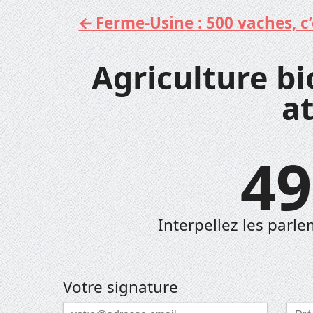
Ferme-Usine : 500 vaches, c’e
Aller
au
contenu
Agriculture bio
a
49
Interpellez les parle
Votre signature
Courriel
Pré