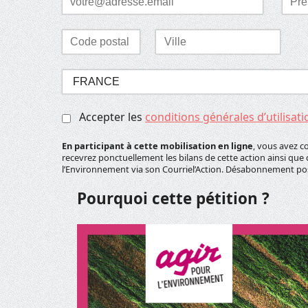
*
*
Laisser ce champ vide
Code
Ville
postal
*
*
Sélectionnez
votre
pays
Accepter les
conditions générales d’utilisati
*
En participant à cette mobilisation en ligne
, vous avez c
recevrez ponctuellement les bilans de cette action ainsi que 
l’Environnement via son Courriel’Action. Désabonnement p
Pourquoi cette pétition ?