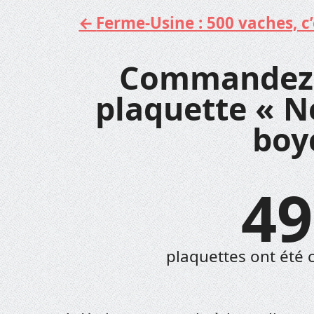
Ferme-Usine : 500 vaches, c’e
Aller
au
contenu
Commandez 
plaquette « Né
boyc
49
plaquettes ont été