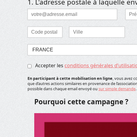
1. L'adresse postale à laquelle en
Courriel
Pré
*
*
Laisser ce champ vide
Code
Ville
postal
*
*
Sélectionnez
votre
pays
Accepter les
conditions générales d’utilisati
*
En participant à cette mobilisation en ligne
, vous avez c
que d’autres actions similaires en provenance de l’associat
possible dans chaque email envoyé ou
sur simple demande
.
Pourquoi cette campagne ?