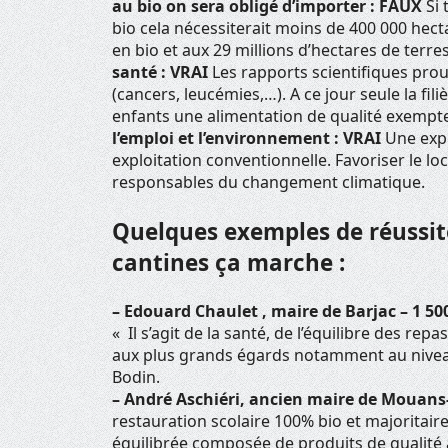
au bio on sera obligé d’importer : FAUX
Si 
bio cela nécessiterait moins de 400 000 hect
en bio et aux 29 millions d’hectares de terre
santé : VRAI
Les rapports scientifiques prou
(cancers, leucémies,…). A ce jour seule la 
enfants une alimentation de qualité exempte
l’emploi et l’environnement : VRAI
Une expl
exploitation conventionnelle. Favoriser le lo
responsables du changement climatique.
Quelques exemples de réussit
cantines ça marche :
– Edouard Chaulet , maire de Barjac – 1 50
« Il s’agit de la santé, de l’équilibre des rep
aux plus grands égards notamment au niveau d
Bodin.
– André Aschiéri, ancien maire de Mouans-
restauration scolaire 100% bio et majoritair
équilibrée composée de produits de qualité a 