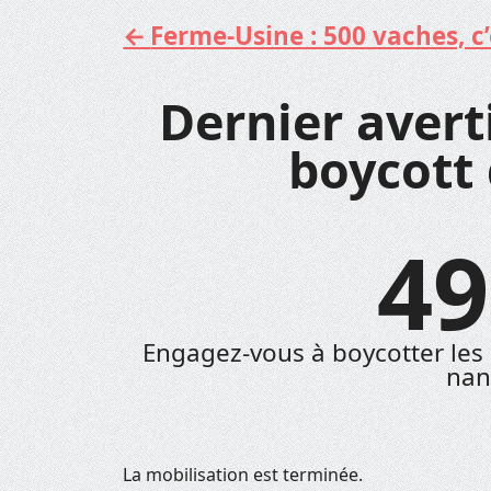
Ferme-Usine : 500 vaches, c’e
Aller
au
contenu
Dernier avert
boycott
49
Engagez-vous à boycotter le
nan
La mobilisation est terminée.