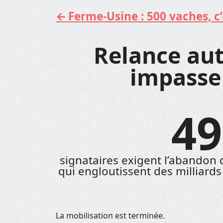
Ferme-Usine : 500 vaches, c’e
Aller
au
contenu
Relance au
impasse 
49
signataires exigent l’abandon d
qui engloutissent des milliards
La mobilisation est terminée.