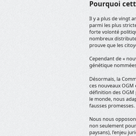
Pourquoi cett
Il y a plus de vingt
parmi les plus stri
forte volonté polit
nombreux distributeu
prouve que les citoy
Cependant de « nouv
génétique nommées d
Désormais, la Commi
ces nouveaux OGM et
définition des OGM 
le monde, nous adap
fausses promesses.
Nous nous opposons
non seulement pour l
paysans), l’enjeu jur