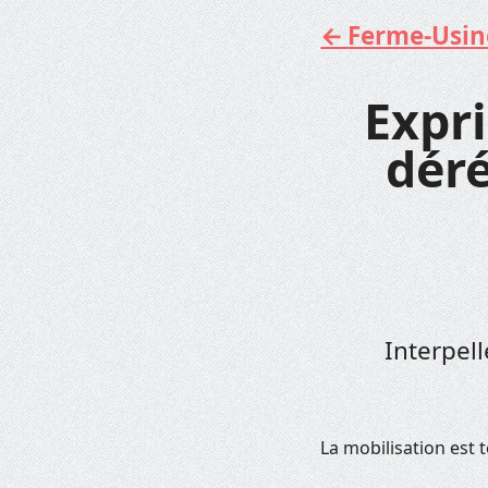
Ferme-Usine 
Aller
au
contenu
Expri
dér
Interpel
La mobilisation est 