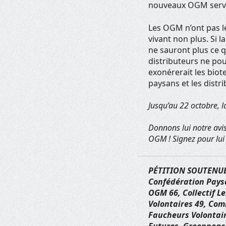
nouveaux OGM servent
Les OGM n’ont pas le
vivant non plus. Si 
ne sauront plus ce qu
distributeurs ne pou
exonérerait les biot
paysans et les distr
Jusqu’au 22 octobre, 
Donnons lui notre avi
OGM ! Signez pour lui
PÉTITION SOUTENUE P
Confédération Paysa
OGM 66, Collectif L
Volontaires 49, Com
Faucheurs Volontair
Futures, Greenpeace