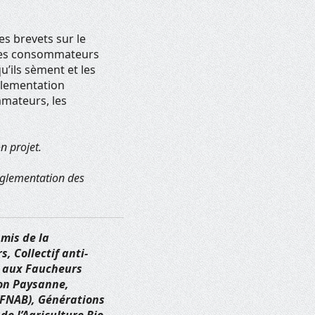
es brevets sur le
. Les consommateurs
u’ils sèment et les
églementation
mmateurs, les
n projet.
églementation des
mis de la
, Collectif anti-
n aux Faucheurs
ion Paysanne,
(FNAB), Générations
e l’Agriculture Bio-