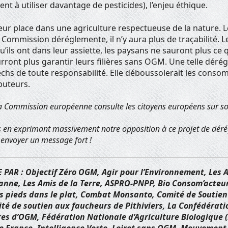
 à utiliser davantage de pesticides), l’enjeu éthique.
ur place dans une agriculture respectueuse de la nature. L
la Commission déréglemente, il n’y aura plus de traçabilité
’ils ont dans leur assiette, les paysans ne sauront plus ce q
rront plus garantir leurs filières sans OGM. Une telle dér
echs de toute responsabilité. Elle déboussolerait les conso
ibuteurs.
la Commission européenne consulte les citoyens européens sur so
s en exprimant massivement notre opposition à ce projet de dér
 envoyer un message fort !
AR : Objectif Zéro OGM, Agir pour l’Environnement, Les A
nne, Les Amis de la Terre, ASPRO-PNPP, Bio Consom’acteurs
es pieds dans le plat, Combat Monsanto, Comité de Soutie
ité de soutien aux faucheurs de Pithiviers, La Confédérat
es d’OGM, Fédération Nationale d’Agriculture Biologique 
 France, Intelligence Verte, Loiret sans OGM, Mouvement d