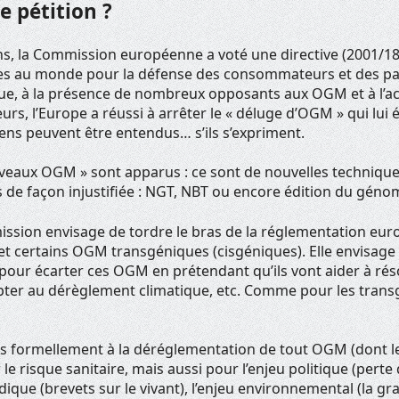
e pétition ?
 ans, la Commission européenne a voté une directive (2001/
ctes au monde pour la défense des consommateurs et des p
ique, à la présence de nombreux opposants aux OGM et à l’a
rs, l’Europe a réussi à arrêter le « déluge d’OGM » qui lui é
ens peuvent être entendus… s’ils s’expriment.
eaux OGM » sont apparus : ce sont de nouvelles technique
e façon injustifiée : NGT, NBT ou encore édition du géno
ssion envisage de tordre le bras de la réglementation eu
 certains OGM transgéniques (cisgéniques). Elle envisage
pour écarter ces OGM en prétendant qu’ils vont aider à rés
ter au dérèglement climatique, etc. Comme pour les transgé
 formellement à la déréglementation de tout OGM (dont 
e risque sanitaire, mais aussi pour l’enjeu politique (pert
idique (brevets sur le vivant), l’enjeu environnemental (la g