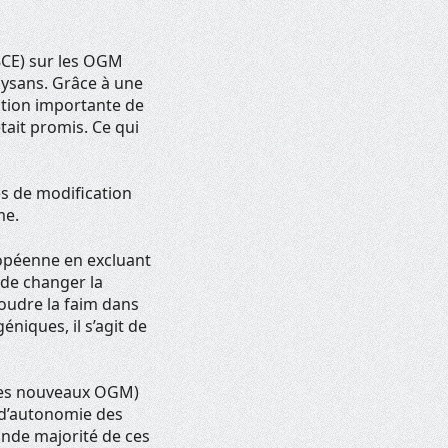
18CE) sur les OGM
aysans. Grâce à une
ction importante de
tait promis. Ce qui
s de modification
me.
ropéenne en excluant
 de changer la
oudre la faim dans
niques, il s’agit de
les nouveaux OGM)
e d’autonomie des
rande majorité de ces