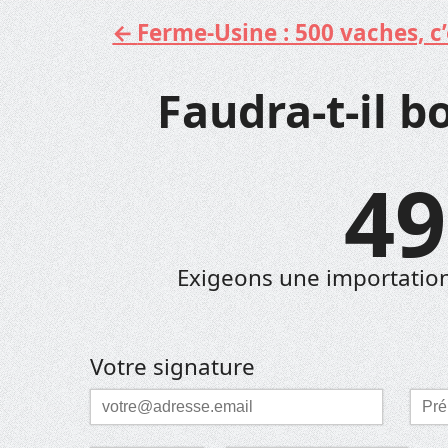
Ferme-Usine : 500 vaches, c’e
Aller
au
contenu
Faudra-t-il b
49
Exigeons une importation
Votre signature
Courriel
Pré
*
*