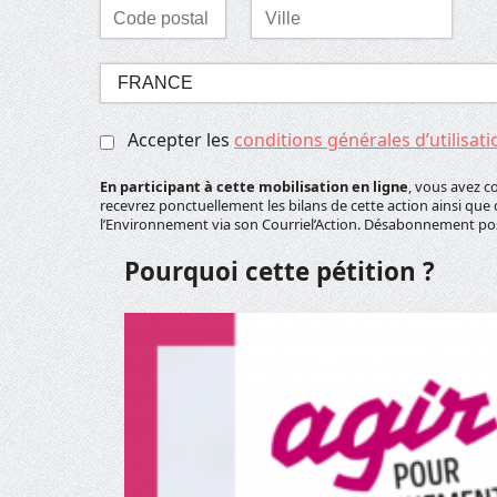
Laisser ce champ vide
Code
Ville
postal
*
*
Sélectionnez
votre
pays
Accepter les
conditions générales d’utilisati
*
En participant à cette mobilisation en ligne
, vous avez c
recevrez ponctuellement les bilans de cette action ainsi que 
l’Environnement via son Courriel’Action. Désabonnement p
Pourquoi cette pétition ?