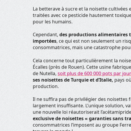
La betterave à sucre et la noisette cultivées
traitées avec ce pesticide hautement toxiqu
pour les humains.
Cependant,
des productions alimentaires t
importées
, ce qui est non seulement un ris
consommatrices, mais une catastrophe pour
Cela concerne tout particulièrement la noisett
Écalles (près de Rouen). Cette usine fabriqu
de Nutella,
soit plus de 600 000 pots par jou
ses noisettes de Turquie et d’Italie,
pays où 
production.
Il ne suffira pas de privilégier des noisettes 
largement insuffisante. L’unique solution, va
une nouvelle loi réautoriserait l’acétamiprid
exclusive de noisettes « garanties sans tr
consommatrices l’imposent au groupe Ferrero