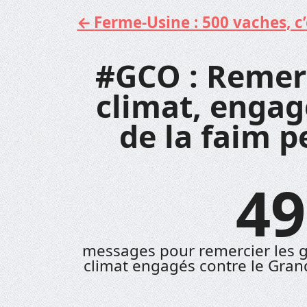
Ferme-Usine : 500 vaches, c’e
Aller
au
contenu
#GCO : Remerc
climat, engag
de la faim p
49
messages pour remercier les gr
climat engagés contre le Gra