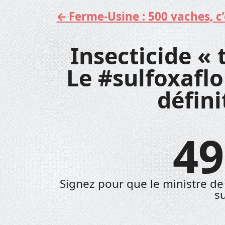
Ferme-Usine : 500 vaches, c’e
Aller
au
contenu
Insecticide « 
Le #sulfoxaflor
défini
49
Signez pour que le ministre de 
su