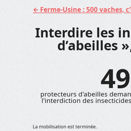
Ferme-Usine : 500 vaches, c’e
Aller
au
contenu
Interdire les i
d’abeilles »
49
protecteurs d'abeilles demand
l'interdiction des insecticide
La mobilisation est terminée.