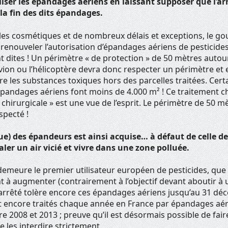
liser les épandages aériens en laissant supposer que l’ar
 la fin des dits épandages.
les cosmétiques et de nombreux délais et exceptions, le 
 renouveler l’autorisation d’épandages aériens de pesticide
t dites ! Un périmètre « de protection » de 50 mètres autou
 l’avion ou l’hélicoptère devra donc respecter un périmètre et
e les substances toxiques hors des parcelles traitées. Cert
 épandages aériens font moins de 4.000 m² ! Ce traitement 
chirurgicale » est une vue de l’esprit. Le périmètre de 50 mè
specté !
que) des épandeurs est ainsi acquise… à défaut de celle de
ler un air vicié et vivre dans une zone polluée.
demeure le premier utilisateur européen de pesticides, que 
 à augmenter (contrairement à l’objectif devant aboutir à u
t arrêté tolère encore ces épandages aériens jusqu’au 31 dé
t encore traités chaque année en France par épandages aér
re 2008 et 2013 ; preuve qu’il est désormais possible de fair
 les interdire strictement.