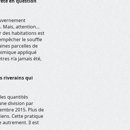
rêté en question
gouvernement
s. Mais, attention…
r des habitations est
 empêcher le souffle
aines parcelles de
chimique appliqué
tres n’a jamais été,
s riverains qui
les quantités
ne division par
cembre 2015. Plus de
iens. Cette pratique
e autrement. Il est