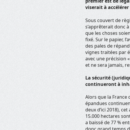
premier est de léga
viserait à accélérer
Sous couvert de règ
s’apprêterait donc à
que les choses soien
fixé. Sur le papier,
des pales de répandr
vignes traitées par
avec une précision « 
et ne sera jamais, re
La sécurité (juridi
continueront à inha
Alors que la France 
épandues continuent
deux d’ici 2018), ce
15.000 hectares son
a baissé de 77 % ent
donc grand temps de