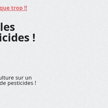
que trop !!
les
cides !
ulture sur un
de pesticides !