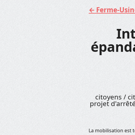
Ferme-Usine 
Aller
au
contenu
In
épanda
citoyens / c
projet d'arrêt
La mobilisation est 