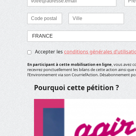
*
*
Laisser ce champ vide
Code
Ville
postal
*
*
Sélectionnez
votre
pays
Accepter les
conditions générales d’utilisati
*
En participant à cette mobilisation en ligne
, vous avez c
recevrez ponctuellement les bilans de cette action ainsi que 
l’Environnement via son Courriel’Action. Désabonnement p
Pourquoi cette pétition ?