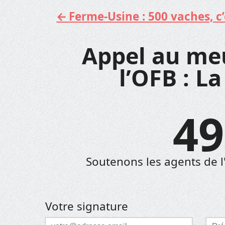
Ferme-Usine : 500 vaches, c’e
Aller
au
contenu
Appel au meu
l’OFB : La
49
Soutenons les agents de l'
Votre signature
Courriel
Pré