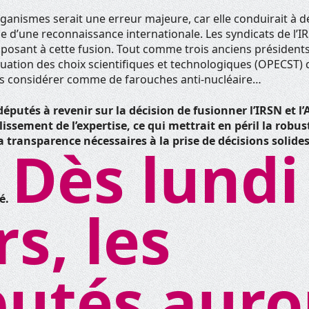
rganismes serait une erreur majeure, car elle conduirait à 
e d’une reconnaissance internationale. Les syndicats de l’I
opposant à cette fusion. Tout comme trois anciens présidents 
uation des choix scientifiques et technologiques (OPECST) 
s considérer comme de farouches anti-nucléaire…
éputés à revenir sur la décision de fusionner l’IRSN et l’
issement de l’expertise, ce qui mettrait en péril la robus
a transparence nécessaires à la prise de décisions solide
Dès lundi
té.
s, les
utés auro