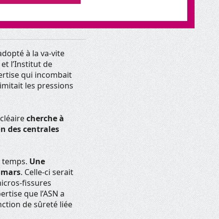
dopté à la va-vite
t l’Institut de
ertise qui incombait
limitait les pressions
ucléaire
cherche à
on des centrales
du temps.
Une
7 mars
. Celle-ci serait
icros-fissures
pertise que l’ASN a
nction de sûreté liée