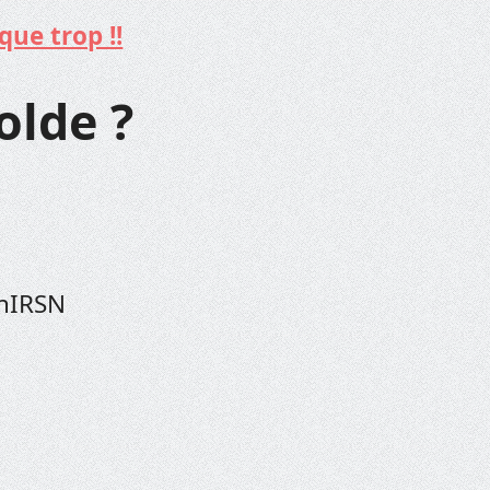
que trop !!
olde ?
enIRSN