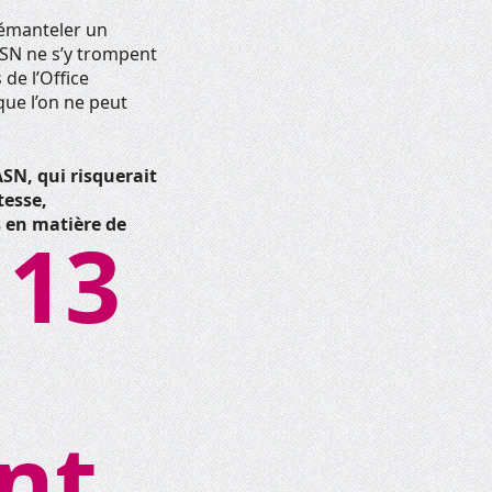
démanteler un
RSN ne s’y trompent
de l’Office
que l’on ne peut
ASN, qui risquerait
tesse,
s en matière de
 13
nt