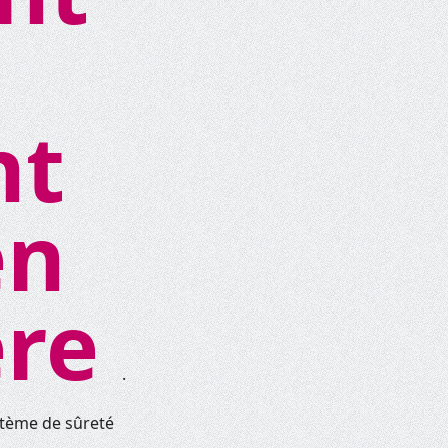
nt
en
ère
.
ystème de sûreté