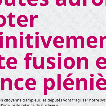
oter
initiveme
te fusion 
nce pléni
n citoyenne d’ampleur, les députés vont fragiliser notre s
d’une loi de relance du nucléaire.