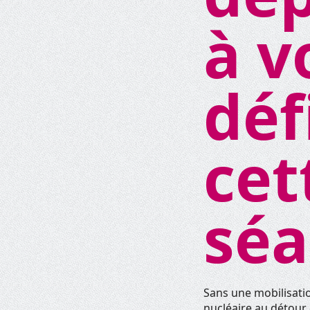
à v
déf
cet
séa
Sans une mobilisatio
nucléaire au détour 