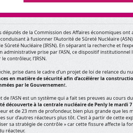
es députés de la Commission des Affaires économiques ont a
duisant à fusionner l’Autorité de Sûreté Nucléaire (ASN) e
e Sûreté Nucléaire (IRSN). En séparant la recherche et l’exp
on administrative prise par l’ASN, ce dispositif institutionnel 
 le contrôleur, l’IRSN.
échie, prise dans le cadre d’un projet de loi de relance du n
ces en matière de sécurité afin d’accélérer la constructi
mmées par le Gouvernemen
t.
 et de l’ASN est un système qui a fait ses preuves au cours 
été découverte à la centrale nucléaire de Penly le mardi 
ur et de 23 mm de profondeur, bien plus grande que les m
s sur d’autres réacteurs plus tôt. C’est à partir de cette ex
er sa stratégie de contrôle » car cette fissure affecte la fo
du réacteur.