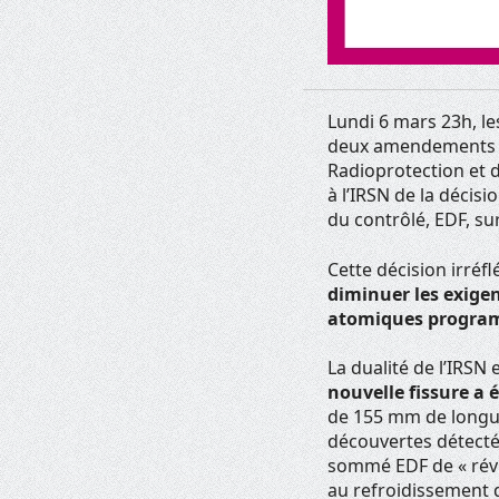
Lundi 6 mars 23h, l
deux amendements con
Radioprotection et d
à l’IRSN de la décisi
du contrôlé, EDF, sur
Cette décision irréfl
diminuer les exigen
atomiques progra
La dualité de l’IRSN
nouvelle fissure a 
de 155 mm de longue
découvertes détectée
sommé EDF de « révis
au refroidissement 