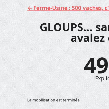
Ferme-Usine : 500 vaches, c’e
Aller
au
contenu
GLOUPS… sans
avalez 
49
Expli
La mobilisation est terminée.