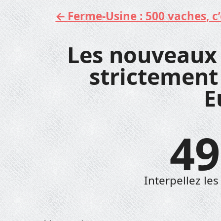
Ferme-Usine : 500 vaches, c’e
Aller
au
contenu
Les nouveaux
strictement
E
49
Interpellez le