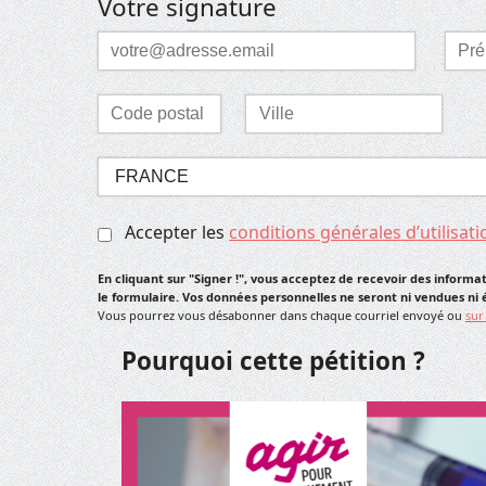
Votre signature
Courriel
Pré
*
*
Laisser ce champ vide
Code
Ville
postal
*
*
Sélectionnez
votre
pays
Accepter les
conditions générales d’utilisati
*
En cliquant sur "Signer !", vous acceptez de recevoir des informa
le formulaire. Vos données personnelles ne seront ni vendues n
Vous pourrez vous désabonner dans chaque courriel envoyé ou
sur
Pourquoi cette pétition ?