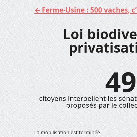
Ferme-Usine : 500 vaches, c’e
Aller
au
contenu
Loi biodive
privatisat
49
citoyens interpellent les sén
proposés par le collec
La mobilisation est terminée.