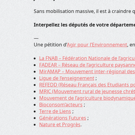
Sans mobilisation massive, il est à craindre
Interpellez les députés de votre départe
—
Une pétition d’
Agir pour l’Environnement
, e
La FNAB – Fédération Nationale de l’agricu
FADEAR – Réseau de l’agriculture paysann
MirAMAP – Mouvement inter-régional de
Ligue de l’enseignement
;
REFEDD (Réseau Français des Etudiants p
MRJC (Mouvement rural de jeunesse chrét
Mouvement de l’agriculture biodynamiqu
Bioconsom’acteurs
;
Terre de Liens
;
Générations Futures
;
Nature et Progrès
.