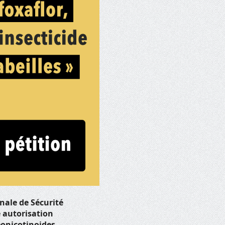
nale de Sécurité
e autorisation
néonicotinoides.