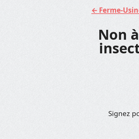
Ferme-Usine 
Aller
au
contenu
Non à
insect
Signez po