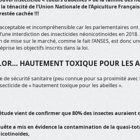
t la ténacité de l’Union Nationale de l’Apiculture Français
restée cachée !!!
nacceptable et incompréhensible car les parlementaires ont a
 d’une interdiction des insecticides néonicotinoïdes en 2018
n de mise sur le marché, comme le fait l’ANSES, est donc une
rise les objectifs inscrits dans la loi.
LOR… HAUTEMENT TOXIQUE POUR LES AB
 de sécurité sanitaire (peu connue pour sa proximité avec 
nsecticide de « hautement toxique pour les abeilles ».
étude vient de confirmer que 80% des insectes auraient 
uête a mis en évidence la contamination de la quasi-tota
icotinoides,