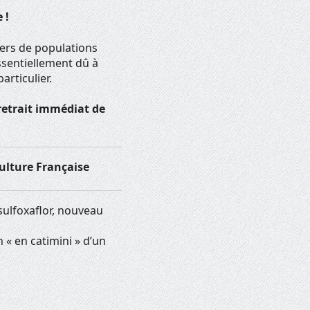
 !
iers de populations
ssentiellement dû à
articulier.
e retrait immédiat de
culture Française
 sulfoxaflor, nouveau
n « en catimini » d’un