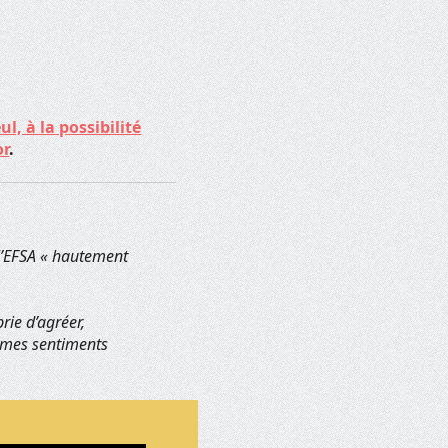
l, à la possibilité
or
.
 l’EFSA « hautement
rie d’agréer,
de mes sentiments