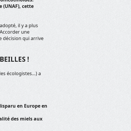
e (UNAF), cette
dopté, il y a plus
. Accorder une
 décision qui arrive
EILLES !
les écologistes…) a
disparu en Europe en
lité des miels aux