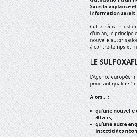
Sans la vigilance e
information serait 
Cette décision est i
d’un an, le principe
nouvelle autorisatio
à contre-temps et mép
LE SULFOXAF
L’Agence européenne
pourtant qualifié l’i
Alors… :
qu’une nouvelle 
30 ans,
qu’une autre enq
insecticides néon