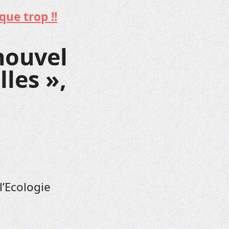
que trop !!
nouvel
lles »,
l’Ecologie