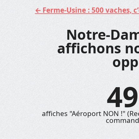
Ferme-Usine : 500 vaches, c’e
Aller
au
contenu
Notre-Dam
affichons n
opp
49
affiches "Aéroport NON !" (Rec
commandé