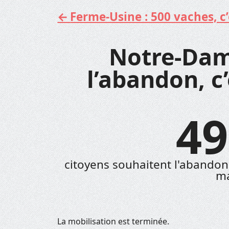
Ferme-Usine : 500 vaches, c’e
Aller
au
contenu
Notre-Dam
l’abandon, c
49
citoyens souhaitent l'abando
ma
La mobilisation est terminée.