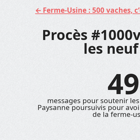
Ferme-Usine : 500 vaches, c’e
Aller
au
contenu
Procès #1000v
les neuf
49
messages pour soutenir les 
Paysanne poursuivis pour avo
de la ferme-u