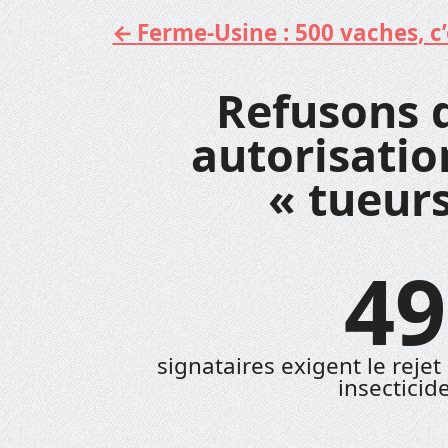
Ferme-Usine : 500 vaches, c’e
Aller
au
contenu
Refusons 
autorisatio
« tueurs
49
signataires exigent le reje
insecticid