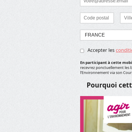
*
Laisser ce champ vide
Code
Ville
postal
*
*
Sélectionnez
votre
pays
Accepter les
conditi
*
En participant à cette mobi
recevrez ponctuellement les bi
l’Environnement via son Cou
Pourquoi cett