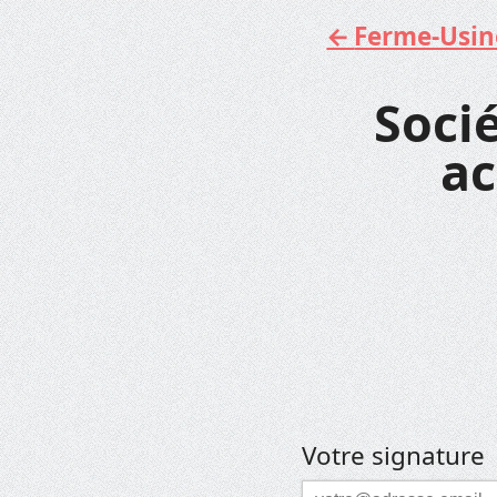
Ferme-Usine 
Aller
au
contenu
Socié
ac
Votre signature
Courriel