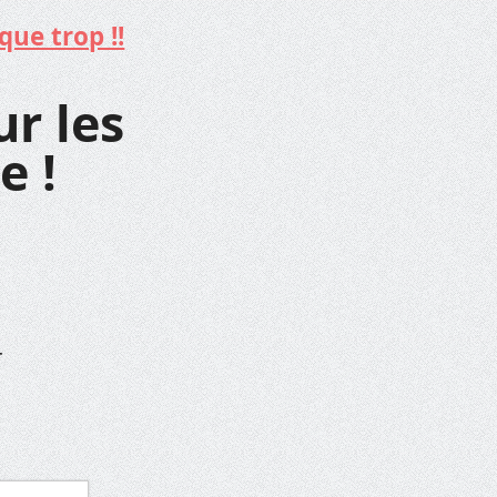
que trop !!
ur les
e !
r