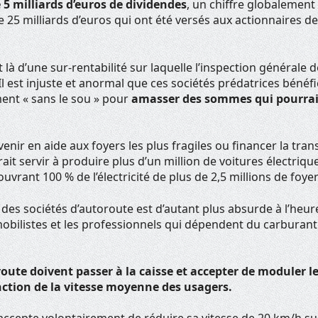
 5 milliards d’euros de dividendes
, un chiffre globalement
e 25 milliards d’euros qui ont été versés aux actionnaires de
t là d’une sur-rentabilité sur laquelle l’inspection générale 
Il est injuste et anormal que ces sociétés prédatrices bénéfi
ent « sans le sou » pour
amasser des sommes qui pourrai
enir en aide aux foyers les plus fragiles ou financer la tran
rait servir à produire plus d’un million de voitures électriqu
uvrant 100 % de l’électricité de plus de 2,5 millions de foyer
é des sociétés d’autoroute est d’autant plus absurde à l’h
obilistes et les professionnels qui dépendent du carburant
route doivent passer à la caisse et accepter de
moduler le
nction de la vitesse moyenne des usagers.