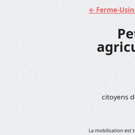
Ferme-Usine 
Aller
au
contenu
Pe
agric
citoyens d
La mobilisation est 