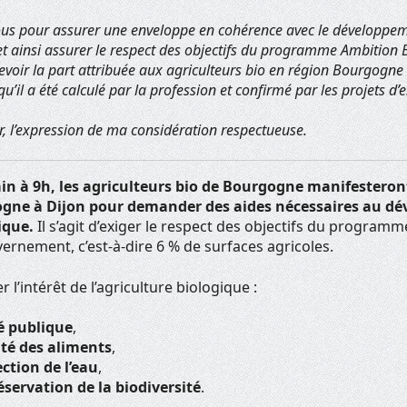
s pour assurer une enveloppe en cohérence avec le développeme
t ainsi assurer le respect des objectifs du programme Ambition
oir la part attribuée aux agriculteurs bio en région Bourgogne
qu’il a été calculé par la profession et confirmé par les projets 
ir, l’expression de ma considération respectueuse.
ain à 9h, les agriculteurs bio de Bourgogne manifesteron
gne à Dijon pour demander des aides nécessaires au d
gique.
Il s’agit d’exiger le respect des objectifs du program
uvernement
, c’est-à-dire 6 % de surfaces agricoles.
l’intérêt de l’agriculture biologique :
é publique
,
ité des aliments
,
ction de l’eau
,
éservation de la biodiversité
.