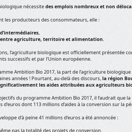
 biologique nécessite
des emplois nombreux et non déloca
nt les producteurs des consommateurs, elle :
 d’intermédiaires
,
 entre agriculture, territoire et alimentation
.
ons, l’agriculture biologique est officiellement présentée 
ts successifs et par l’Union européenne.
amme Ambition Bio 2017, la part de l’agriculture biologique
aines années ! Pourtant, au-delà des discours,
la région B
ignificativement les aides attribuées aux agriculteurs bi
bjectifs du programme Ambition Bio 2017, il faudrait que l
s d’euros dont 113 millions d’aides à la conversion sur la pé
eloppe d’à peine 41 millions d’euros a été annoncée :
ême pas la totalité des projets de conversion,