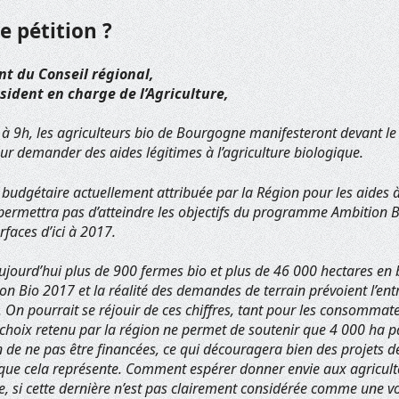
e pétition ?
nt du Conseil régional,
sident en charge de l’Agriculture,
 à 9h, les agriculteurs bio de Bourgogne manifesteront devant le
r demander des aides légitimes à l’agriculture biologique.
 budgétaire actuellement attribuée par la Région pour les aides à
permettra pas d’atteindre les objectifs du programme Ambition B
faces d’ici à 2017.
ujourd’hui plus de 900 fermes bio et plus de 46 000 hectares en 
 Bio 2017 et la réalité des demandes de terrain prévoient l’ent
 On pourrait se réjouir de ces chiffres, tant pour les consommat
choix retenu par la région ne permet de soutenir que 4 000 ha pa
 de ne pas être financées, ce qui découragera bien des projets d
f que cela représente. Comment espérer donner envie aux agricult
ue, si cette dernière n’est pas clairement considérée comme une vo