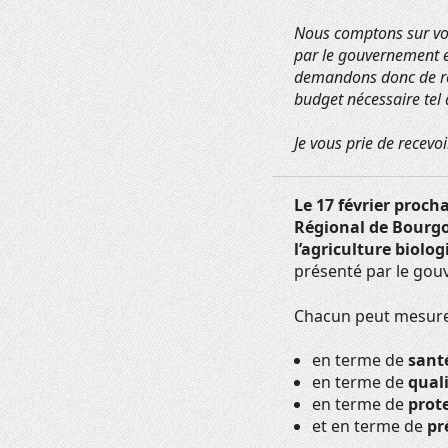
Nous comptons sur vou
par le gouvernement e
demandons donc de rev
budget nécessaire tel 
Je vous prie de recevo
Le 17 février proch
Régional de Bourgo
l’agriculture biolo
présenté
par le go
Chacun peut mesurer 
en terme de
sant
en terme de
qual
en terme de
prote
et en terme de
pr