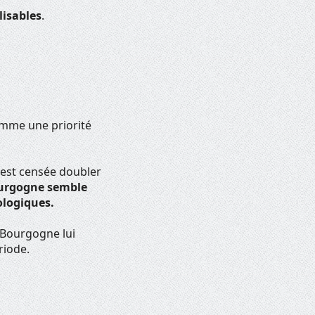
lisables
.
comme une priorité
 est censée doubler
ourgogne semble
ologiques.
a Bourgogne lui
riode.