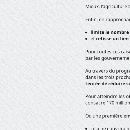
Mieux, l’agriculture
Enfin, en rapprocha
limite le nombre
et
retisse un lien
Pour toutes ces rais
par les gouvernemen
Au travers du progr
dans les trois proch
tentée de réduire s
Pour atteindre les o
consacre 170 million
Or, une première env
cela ne couvrira m