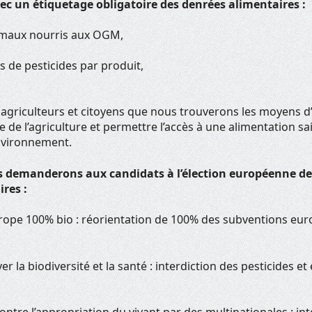
 un étiquetage obligatoire des denrées alimentaires :
nimaux nourris aux OGM,
 de pesticides par produit,
 agriculteurs et citoyens que nous trouverons les moyens d
e de l’agriculture et permettre l’accès à une alimentation sa
nvironnement.
s demanderons aux candidats à l’élection européenne de 
ires :
ope 100% bio : réorientation de 100% des subventions eu
r la biodiversité et la santé : interdiction des pesticides et
ontre l’appropriation du vivant par des multinationales : int