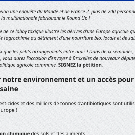
elon une enquête du Monde et de France 2, plus de 200 personna
 la multinationale fabriquant le Round Up !
e de ce lobby toxique illustre les dérives d’une Europe agricole qu
 de l’agrochimie au détriment d’une nourriture bio, locale et de sa
x que les petits arrangements entre amis ! Dans deux semaines, 
 vous aurez l’occasion d’envoyer à Bruxelles de nouveaux députés
politique agricole commune.
SIGNEZ la pétition
.
r notre environnement et un accès pour
 saine
sticides et des milliers de tonnes d’antibiotiques sont util
Europe !
on chimique
des sols et des aliments,