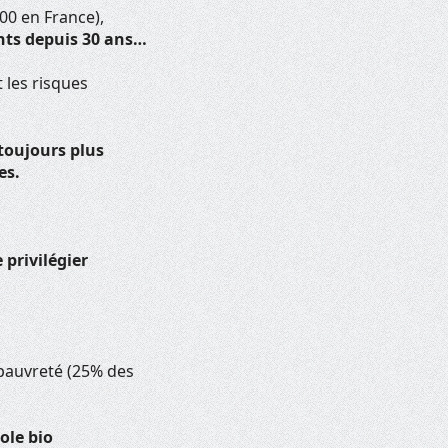
00 en France),
ants depuis 30 ans…
t les risques
 toujours plus
es.
privilégier
pauvreté (25% des
ole bio