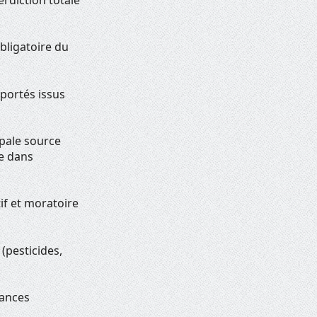
bligatoire du
mportés issus
ipale source
de dans
if et moratoire
 (pesticides,
tances