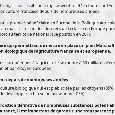
ançais successifs ont trop souvent rejeté la faute sur l’E
’agriculture française depuis de nombreuses années.
nt le premier bénéficiaire en Europe de la Politique agric
r an mais reste l’un des derniers de la classe en Europe pour
ort au territoire national (18e position en 2016).
re qui permettrait de mettre en place un plan Marshall
on écologique de l’agriculture française et européenne.
des européennes à l’agriculture se monte à 60 milliards d’eur
an et par citoyen européen.
tent depuis de nombreuses années
iculture biologique qui est plébiscitée par les citoyens (85%
de développer la bio selon un sondage CSA).
terdiction définitive de nombreuses substances potentie
 santé, il est important de garantir une transparence p