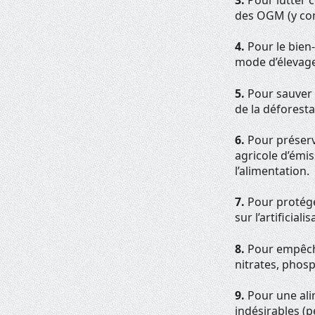
des OGM (y com
4.
Pour le bien-
mode d’élevage 
5.
Pour sauver l
de la déforesta
6.
Pour préserve
agricole d’émis
l’alimentation.
7.
Pour protéger
sur l’artificial
8.
Pour empêcher
nitrates, phos
9.
Pour une ali
indésirables (