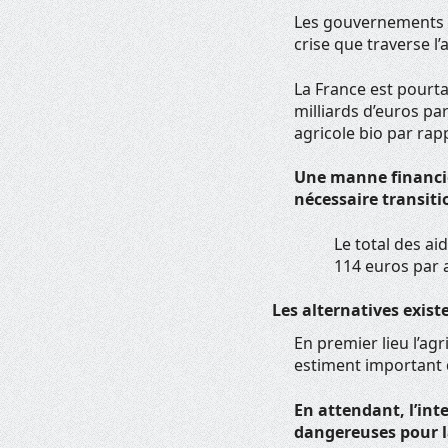
Les gouvernements fr
crise que traverse l
La France est pourta
milliards d’euros pa
agricole bio par rapp
Une manne financiè
nécessaire transiti
Le total des ai
114 euros par 
Les alternatives exis
En premier lieu l’agr
estiment important 
En attendant, l’in
dangereuses pour la