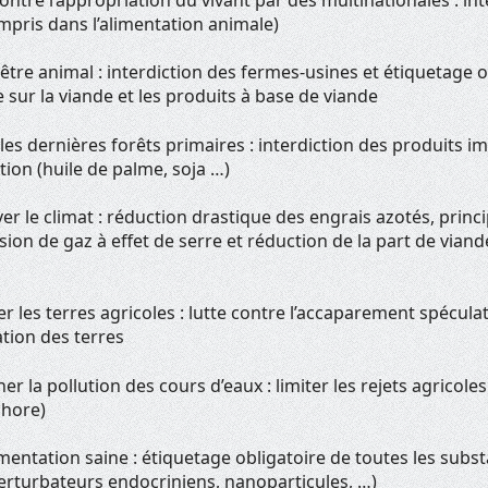
pris dans l’alimentation animale)
être animal : interdiction des fermes-usines et étiquetage o
sur la viande et les produits à base de viande
es dernières forêts primaires : interdiction des produits i
tion (huile de palme, soja …)
r le climat : réduction drastique des engrais azotés, princ
sion de gaz à effet de serre et réduction de la part de vian
 les terres agricoles : lutte contre l’accaparement spéculat
isation des terres
 la pollution des cours d’eaux : limiter les rejets agricoles
phore)
mentation saine : étiquetage obligatoire de toutes les subs
perturbateurs endocriniens, nanoparticules, …)