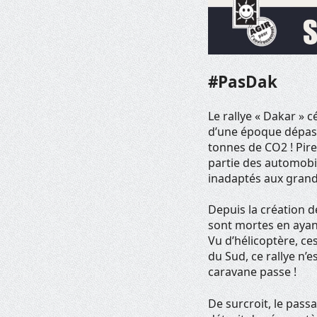
#PasDak
Le rallye « Dakar » c
d’une époque dépass
tonnes de CO2 ! Pire
partie des automobil
inadaptés aux grand
Depuis la création d
sont mortes en ayant
Vu d’hélicoptère, c
du Sud, ce rallye n’
caravane passe !
De surcroit, le pas