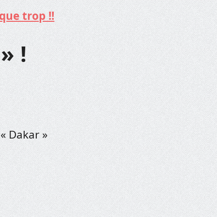
que trop !!
» !
 « Dakar »