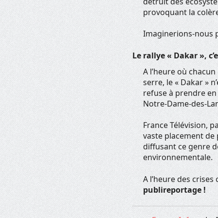
détruit des écosyst
provoquant la colère
Imaginerions-nous pa
Le rallye « Dakar », c
A l’heure où chacun 
serre, le « Dakar » 
refuse à prendre en 
Notre-Dame-des-Lande
France Télévision, p
vaste placement de 
diffusant ce genre d
environnementale.
A l’heure des crises
publireportage !