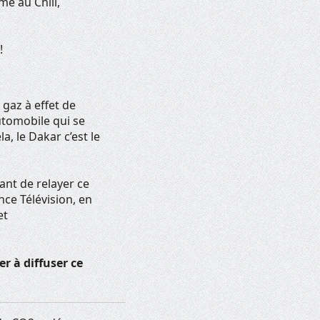
e au Chili,
!
 gaz à effet de
automobile qui se
, le Dakar c’est le
ant de relayer ce
ce Télévision, en
et
r à diffuser ce