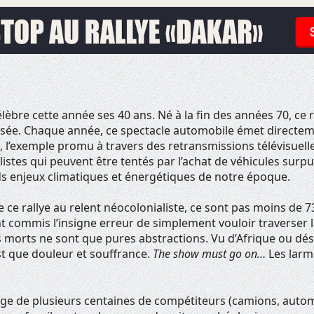
élèbre cette année ses 40 ans. Né à la fin des années 70, ce ra
ée. Chaque année, ce spectacle automobile émet directem
, l’exemple promu à travers des retransmissions télévisuell
istes qui peuvent être tentés par l’achat de véhicules surpu
s enjeux climatiques et énergétiques de notre époque.
e ce rallye au relent néocolonialiste, ce sont pas moins de 
 commis l’insigne erreur de simplement vouloir traverser la
es morts ne sont que pures abstractions. Vu d’Afrique ou d
est que douleur et souffrance.
The show must go on…
Les larm
sage de plusieurs centaines de compétiteurs (camions, auto