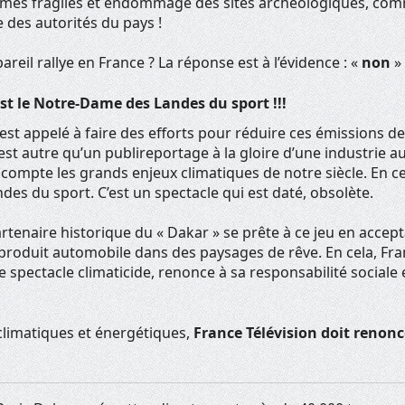
èmes fragiles et endommage des sites archéologiques, comm
 des autorités du pays !
reil rallye en France ? La réponse est à l’évidence : «
non
» 
’est le Notre-Dame des Landes du sport !!!
est appelé à faire des efforts pour réduire ces émissions de
n’est autre qu’un publireportage à la gloire d’une industrie 
compte les grands enjeux climatiques de notre siècle. En cela
s du sport. C’est un spectacle qui est daté, obsolète.
artenaire historique du « Dakar » se prête à ce jeu en accept
produit automobile dans des paysages de rêve. En cela, Fran
e spectacle climaticide, renonce à sa responsabilité sociale 
 climatiques et énergétiques,
France Télévision doit renonce