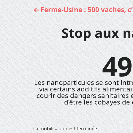
Ferme-Usine : 500 vaches, c’e
Aller
au
contenu
Stop aux n
49
Les nanoparticules se sont int
via certains additifs alimenta
courir des dangers sanitaires
d’être les cobayes de 
La mobilisation est terminée.