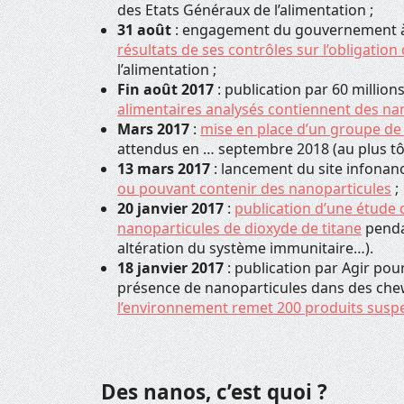
des Etats Généraux de l’alimentation ;
31 août
: engagement du gouvernement à c
résultats de ses contrôles sur l’obligation
l’alimentation ;
Fin août 2017
: publication par 60 mill
alimentaires analysés contiennent des na
Mars 2017
:
mise en place d’un groupe de t
attendus en … septembre 2018 (au plus tôt 
13 mars 2017
: lancement du site infonan
ou pouvant contenir des nanoparticules
;
20 janvier 2017
:
publication d’une étude d
nanoparticules de dioxyde de titane
penda
altération du système immunitaire…).
18 janvier 2017
: publication par Agir pou
présence de nanoparticules dans des che
l’environnement remet 200 produits susp
Des nanos, c’est quoi ?