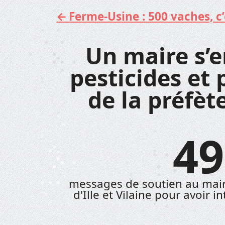
Ferme-Usine : 500 vaches, c’e
Aller
au
contenu
Un maire s’e
pesticides et 
de la préfète
49
messages de soutien au mair
d'Ille et Vilaine pour avoir 