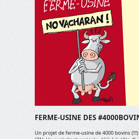
FERME-USINE DES #4000BOVINS
Un projet de ferme-usine de 4000 bovins (!!!