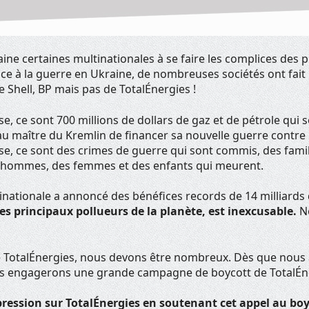
aine certaines multinationales à se faire les complices des p
ce à la guerre en Ukraine, de nombreuses sociétés ont fait l
de Shell, BP mais pas de TotalÉnergies !
e, ce sont 700 millions de dollars de gaz et de pétrole qui s
u maître du Kremlin de financer sa nouvelle guerre contre 
e, ce sont des crimes de guerre qui sont commis, des famil
es hommes, des femmes et des enfants qui meurent.
inationale a annoncé des bénéfices records de 14 milliards
des principaux pollueurs de la planète, est inexcusable.
N
e TotalÉnergies, nous devons être nombreux. Dès que nous 
us engagerons une grande campagne de boycott de TotalÉn
pression sur TotalÉnergies en soutenant cet appel au boy