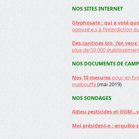
NOS SITES INTERNET
Glyphosate : qui a voté quo
opposé.e.s à l’interdiction 
Des cantines bio, j’en veux
plus de 50 000 établissement
NOS DOCUMENTS DE CAM
Nos 10 mesures
pour en fini
malbouffe
(mai 2019)
NOS SONDAGES
Adieu pesticides et OGM…vi
Moi président-e : enquête s