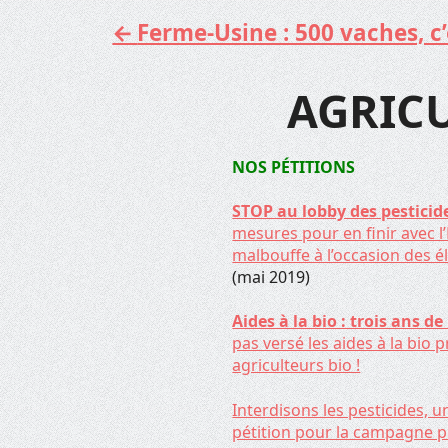
Ferme-Usine : 500 vaches, c’e
Aller
au
contenu
AGRIC
NOS P
É
TITIONS
STOP au lobby des pesticid
mesures pour en finir avec l
malbouffe à l’occasion des 
(mai 2019)
Aides à la bio : trois ans de
pas versé les aides à la bi
agriculteurs bio !
Interdisons les pesticides, u
pétition pour la campagne p