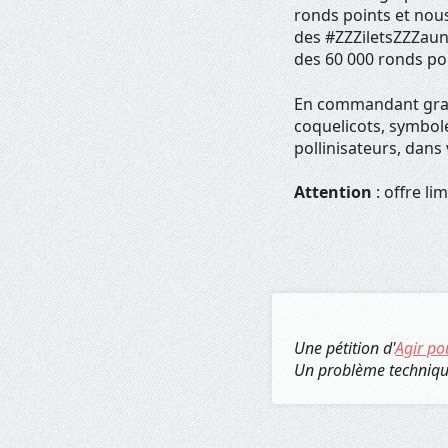
ronds points et nous
des #ZZZiletsZZZaune
des 60 000 ronds po
En commandant grat
coquelicots, symbol
pollinisateurs, dans
Attention
: offre l
Une pétition d'
Agir po
Un problème techniq