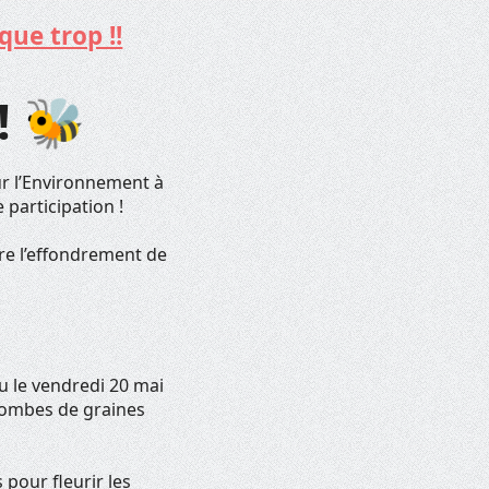
que trop !!
! 🐝
ur l’Environnement à
 participation !
re l’effondrement de
eu le vendredi 20 mai
bombes de graines
 pour fleurir les