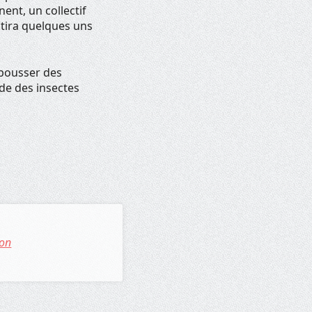
ent, un collectif
stira quelques uns
pousser des
de des insectes
don