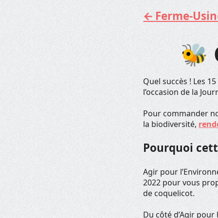
Ferme-Usine 
Aller
au
contenu
🐝 
Quel succès ! Les 15
l’occasion de la Jou
Pour commander nos 
la biodiversité,
rend
Pourquoi cett
Agir pour l’Environne
2022 pour vous pro
de coquelicot.
Du côté d’Agir pour 