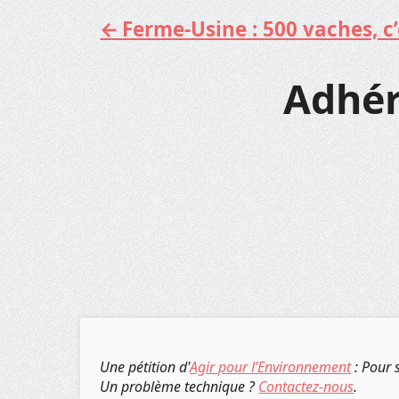
Ferme-Usine : 500 vaches, c’e
Aller
au
contenu
Adhér
Une pétition d'
Agir pour l’Environnement
: Pour 
Un problème technique ?
Contactez-nous
.