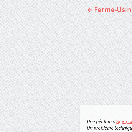
Ferme-Usine 
Aller
au
contenu
Une pétition d'
Agir po
Un problème techniq