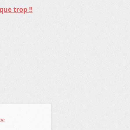
que trop !!
don