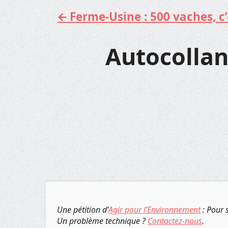
Ferme-Usine : 500 vaches, c’e
Aller
au
contenu
Autocollan
Une pétition d'
Agir pour l’Environnement
: Pour 
Un problème technique ?
Contactez-nous
.