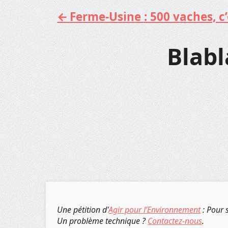
Ferme-Usine : 500 vaches, c’e
Aller
au
contenu
Blabl
Une pétition d'
Agir pour l’Environnement
: Pour 
Un problème technique ?
Contactez-nous
.