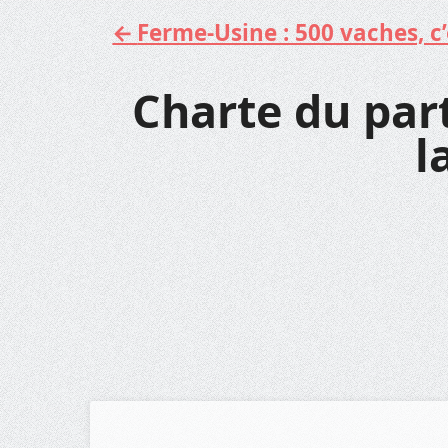
Ferme-Usine : 500 vaches, c’e
Aller
au
contenu
Charte du part
l