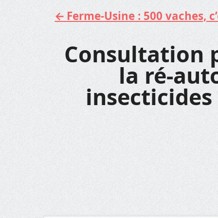
Ferme-Usine : 500 vaches, c’e
Aller
au
contenu
Consultation p
la ré-aut
insecticides