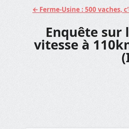
Ferme-Usine : 500 vaches, c’e
Aller
au
contenu
Enquête sur l
vitesse à 110k
(