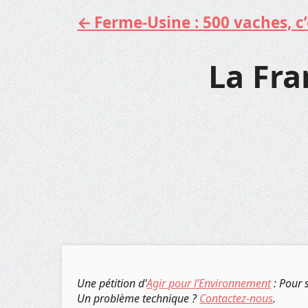
Ferme-Usine : 500 vaches, c’e
Aller
au
contenu
La Fr
Une pétition d'
Agir pour l’Environnement
: Pour 
Un problème technique ?
Contactez-nous
.