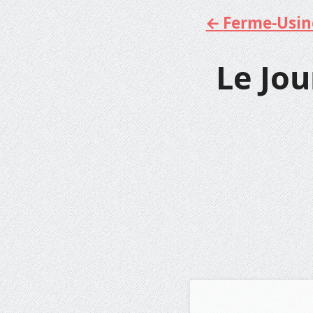
Ferme-Usine 
Aller
au
contenu
Le Jou