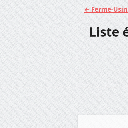
Ferme-Usine 
Aller
au
contenu
Liste 