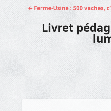
Ferme-Usine : 500 vaches, c’e
Aller
au
contenu
Livret pédag
lu