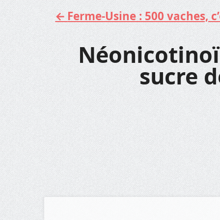
Ferme-Usine : 500 vaches, c’e
Aller
au
contenu
Néonicotinoï
sucre d