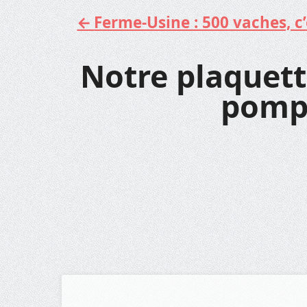
Ferme-Usine : 500 vaches, c’e
Aller
au
contenu
Notre plaquett
pompe