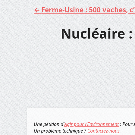
Ferme-Usine : 500 vaches, c’e
Aller
au
contenu
Nucléaire :
Une pétition d'
Agir pour l’Environnement
: Pour 
Un problème technique ?
Contactez-nous
.