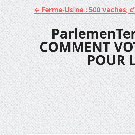
Ferme-Usine : 500 vaches, c’e
Aller
au
contenu
ParlemenTe
COMMENT VOT
POUR 