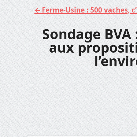
Ferme-Usine : 500 vaches, c’e
Aller
au
contenu
Sondage BVA :
aux propositi
l’env