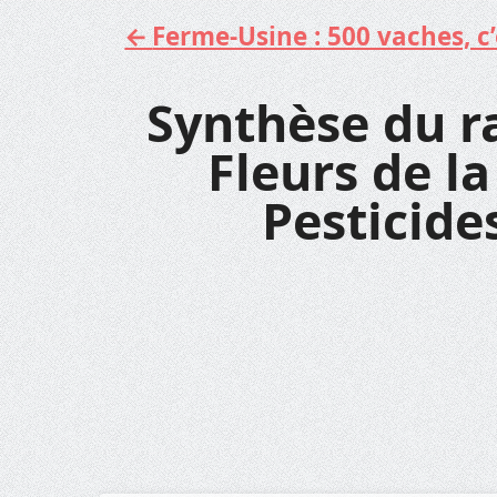
Ferme-Usine : 500 vaches, c’e
Aller
au
contenu
Synthèse du ra
Fleurs de la
Pesticid