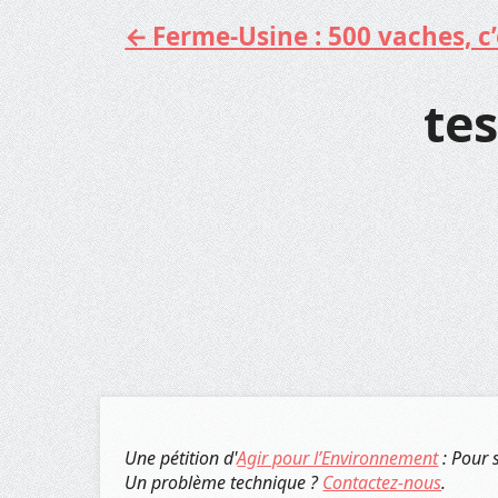
Ferme-Usine : 500 vaches, c’e
Aller
au
contenu
tes
Une pétition d'
Agir pour l’Environnement
: Pour 
Un problème technique ?
Contactez-nous
.